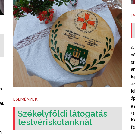
E
A
n
e
ér
le
a
n
le
á
ESEMÉNYEK
l.
g
Székelyföldi látogatás
eg
K
testvériskolánknál
fe
n