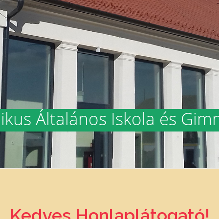
ikus Általános Iskola és Gi
Kedves Honlaplátogató!