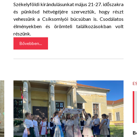
Székelyföldi kirándulásunkat május 21-27. időszakra
és pünkösd hétvégéjére szerveztük, hogy részt
vehessünk a Csíksomlyói búcsúban is. Csodálatos
élményekben és örömteli találkozásokban volt
részünk.
Bővebben...
E
B