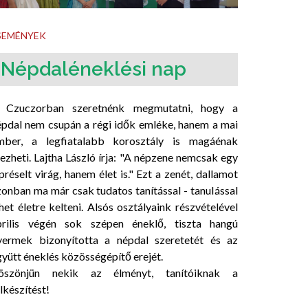
SEMÉNYEK
Népdaléneklési nap
 Czuczorban szeretnénk megmutatni, hogy a
épdal nem csupán a régi idők emléke, hanem a mai
mber, a legfiatalabb korosztály is magáénak
ezheti. Lajtha László írja: "A népzene nemcsak egy
préselt virág, hanem élet is." Ezt a zenét, dallamot
zonban ma már csak tudatos tanítással - tanuIással
het életre kelteni. Alsós osztályaink részvételével
prilis végén sok szépen éneklő, tiszta hangú
yermek bizonyította a népdal szeretetét és az
yütt éneklés közösségépítő erejét.
öszönjün nekik az élményt, tanítóiknak a
lkészítést!