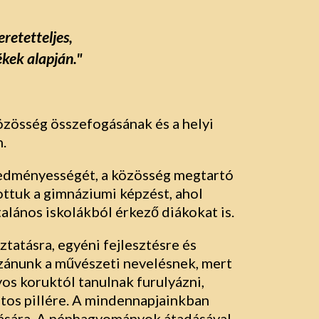
eretetteljes,
kek alapján."
özösség összefogásának és a helyi
.
eredményességét, a közösség megtartó
ottuk a gimnáziumi képzést, ahol
alános iskolákból érkező diákokat is.
tatásra, egyéni fejlesztésre és
zánunk a művészeti nevelésnek, mert
os koruktól tanulnak furulyázni,
tos pillére. A mindennapjainkban
adására. A néphagyományok átadásával