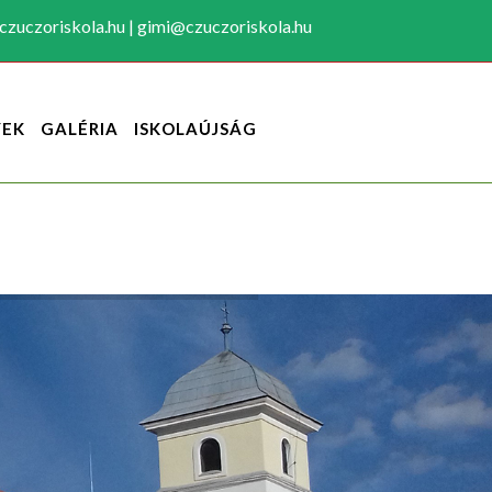
zuczoriskola.hu | gimi@czuczoriskola.hu
YEK
GALÉRIA
ISKOLAÚJSÁG