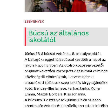
ESEMÉNYEK
Búcsú az általános
iskolától
Június 18-á búcsút vettünk a 8. osztályosoktól.
A ballagók reggel hálaadással kezdték a napot az
iskola kápolnájában. Az utolsó közösségvezetői
órájukat követően körbejárták az iskolát és minde
közösségtől elbúcsúztak, illetve mindenki
elbúcsúzott tőlük sok szép lelki és tárgyi ajándékka
Fotó: Bencze-Illés Emese, Farkas Janka, Koller
Emma, Majzik Borbála, Kiss Johanna.
A búcsúzó 8. osztályosok június 19-én hálaadó
szentmisén vettek részt szüleik, szeretteik körébe