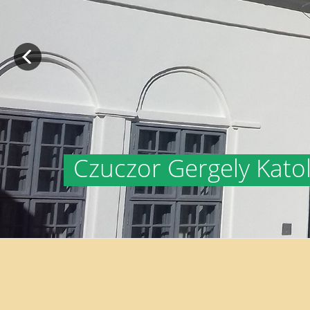
Czuczor Gergely Katol