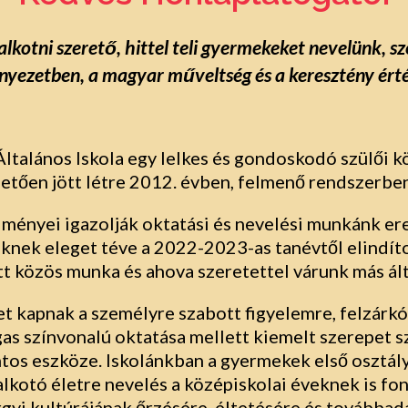
alkotni szerető, hittel teli gyermekeket nevelünk, sz
rnyezetben, a magyar műveltség és a keresztény érté
Általános Iskola egy lelkes és gondoskodó szülői k
ően jött létre 2012. évben, felmenő rendszerben
edményei igazolják oktatási és nevelési munkánk 
eknek eleget téve a 2022-2023-as tanévtől elindít
t közös munka és ahova szeretettel várunk más ált
 kapnak a személyre szabott figyelemre, felzárkóz
s színvonalú oktatása mellett kiemelt szerepet s
ntos eszköze. Iskolánkban a gyermekek első osztály
kotó életre nevelés a középiskolai éveknek is fon
rgyi kultúrájának őrzésére, éltetésére és tovább