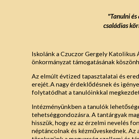
"Tanulni és 
családias kö
Iskolánk a Czuczor Gergely Katolikus 
önkormányzat támogatásának köszönhet
Az elmúlt évtized tapasztalatai és er
erejét. A nagy érdeklődésnek és igény
folytatódhat a tanulóinkkal megkezdet
Intézményünkben a tanulók lehetőséget
tehetséggondozásra. A tantárgyak maga
hisszük, hogy ez az érzelmi nevelés fo
néptáncolnak és kézműveskednek. Az al
törekszünk a magyarság szellemi és tá