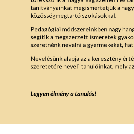
tanítványainkat megismertetjük a hagy
közösségmegtartó szokásokkal.
Pedagógiai módszereinkben nagy hangs
segítik a megszerzett ismeretek gyakor
szeretnénk nevelni a gyermekeket, fiat
Nevelésünk alapja az a keresztény érté
szeretetére neveli tanulóinkat, mely 
Legyen élmény a tanulás!