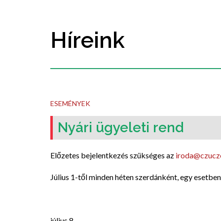
Híreink
ESEMÉNYEK
Nyári ügyeleti rend
Előzetes bejelentkezés szükséges az
iroda@czuczo
Július 1-től minden héten szerdánként, egy esetben
július 8.