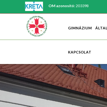
OM azonosító:
203398
GIMNÁZIUM
ÁLTA
KAPCSOLAT