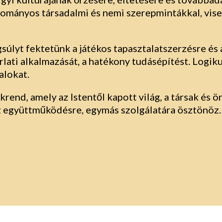
ományos társadalmi és nemi szerepmintákkal, vise
úlyt fektetünk a játékos tapasztalatszerzésre és
lati alkalmazását, a hatékony tudásépítést. Logiku
alokat.
krend, amely az Istentől kapott világ, a társak és
az együttműködésre, egymás szolgálatára ösztönöz.