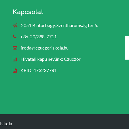
Kapcsolat
2051 Biatorbágy, Szentháromság tér 6.
+36-20/398-7711
iroda@czuczoriskola.hu
Hivatali kapu nevünk: Czuczor
KRID: 473237781
Iskola