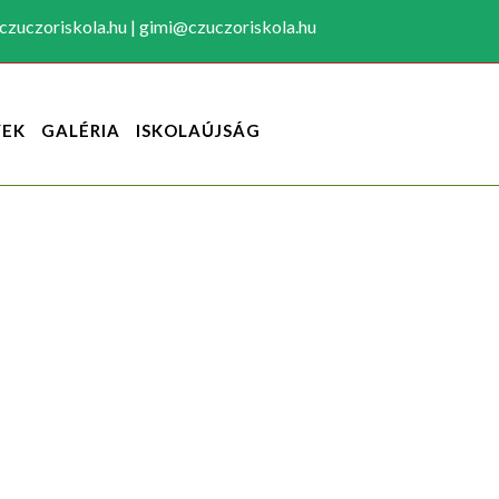
zuczoriskola.hu | gimi@czuczoriskola.hu
YEK
GALÉRIA
ISKOLAÚJSÁG