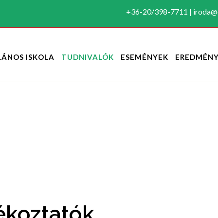
+36-20/398-7711 | iroda@c
LÁNOS ISKOLA
TUDNIVALÓK
ESEMÉNYEK
EREDMÉN
ékoztatók