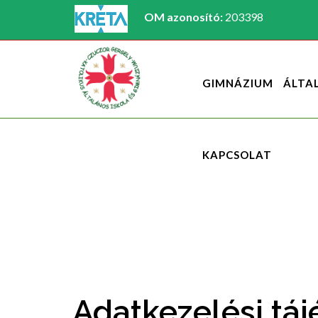
OM azonosító:
203398
GIMNÁZIUM
ÁLTA
KAPCSOLAT
Adatkezelési táj